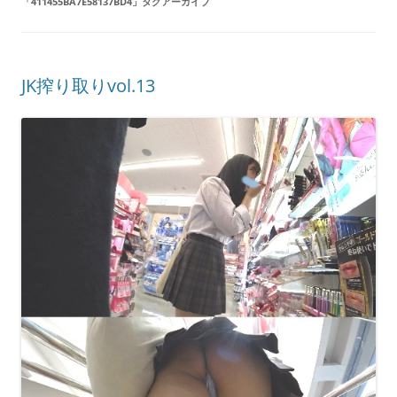
「
411455BA7E58137BD4
」タグアーカイブ
JK搾り取りvol.13