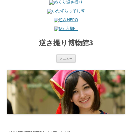
コ
ン
逆さ撮り博物館3
テ
ン
ツ
へ
ス
メニュー
キ
ッ
プ